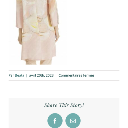
sur
Par
Beata
|
avril 20th, 2023
|
Commentaires fermés
tunique
cavaletti
abricot
dos
Share This Story!
Facebook
Email