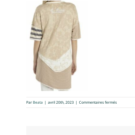
sur
Par
Beata
|
avril 20th, 2023
|
Commentaires fermés
Tunique
beige
Cavaletti
dos