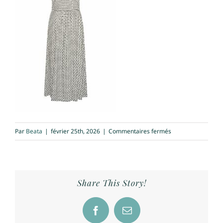
sur
Par
Beata
|
février 25th, 2026
|
Commentaires fermés
robe
zilch
noir
blanc
Share This Story!
dos
Facebook
Email