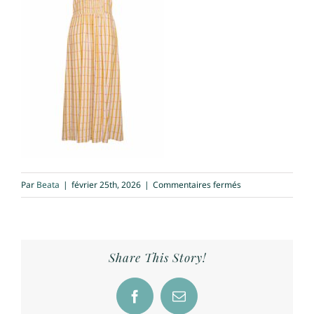
sur
Par
Beata
|
février 25th, 2026
|
Commentaires fermés
robe
zilch
move
dos
Share This Story!
Facebook
Email