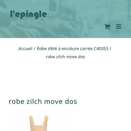
Passer
au
contenu
Accueil
Robe d’été à encolure carrée C40353
robe zilch move dos
robe zilch move dos