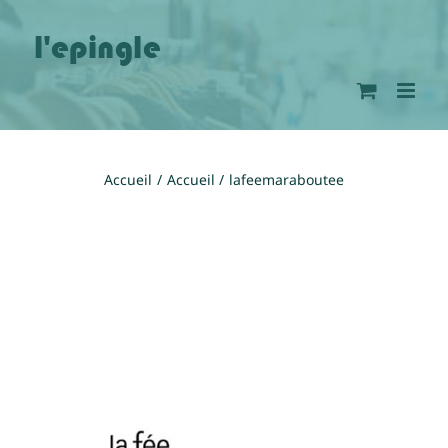
Passer
au
contenu
Accueil
Accueil
lafeemaraboutee