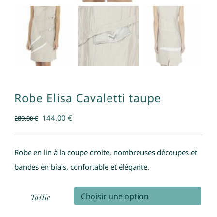
Robe Elisa Cavaletti taupe
Le
Le
144.00
€
289.00
€
prix
prix
initial
actuel
Robe en lin à la coupe droite, nombreuses découpes et
était :
est :
bandes en biais, confortable et élégante.
289.00 €.
144.00 €.
Taille
