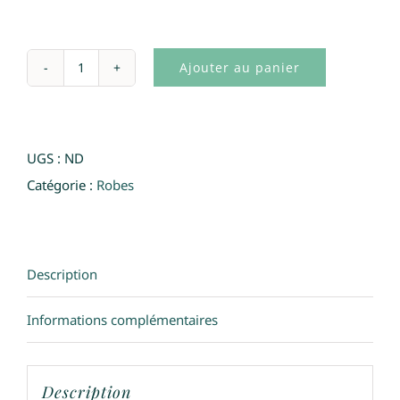
Ajouter au panier
quantité
de
Robe
UGS :
ND
Elisa
Catégorie :
Robes
Cavaletti
taupe
Description
Informations complémentaires
Description